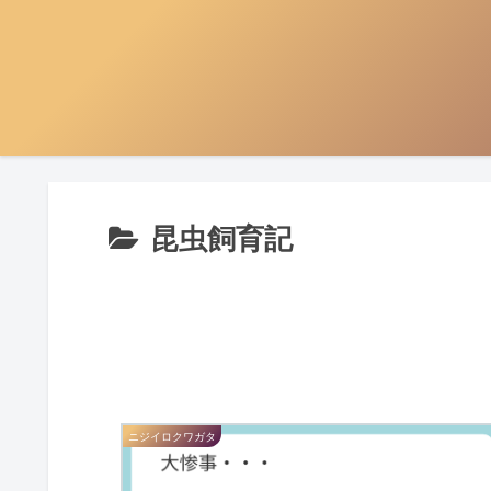
昆虫飼育記
ニジイロクワガタ