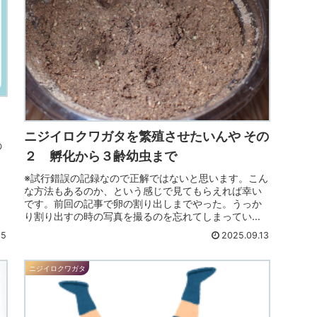
ニジイロクワガタを繁殖させたいんや その
の
２ 孵化から３齢幼虫まで
※試行錯誤の記録なので正解ではないと思います。こん
な方法もあるのか、という感じで見てもらえれば幸い
です。前回の記事で卵の割り出しまでやった。うっか
り割り出すの時の写真を撮るのを忘れてしまってい
た・・・。（卵探しに夢中だった）ほいで、卵を取り...
15
2025.09.13
ニジイロクワガタ