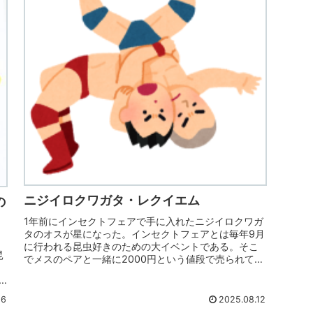
ニジイロクワガタ・レクイエム
の
1年前にインセクトフェアで手に入れたニジイロクワガ
タのオスが星になった。インセクトフェアとは毎年9月
に行われる昆虫好きのための大イベントである。そこ
昆
でメスのペアと一緒に2000円という値段で売られてい
た。サイズも54mmとまあまあ十分すぎる...
16
2025.08.12