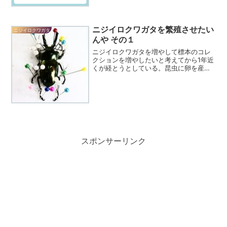
トフェアで手に入れたペアで、以前の記
事に登場した幼虫ちゃんの親の２頭であ
る。
ニジイロクワガタを繁殖させたい
ニジイロクワガタ
んや その１
ニジイロクワガタを増やして標本のコレ
クションを増やしたいと考えてから1年近
くが経とうとしている。昆虫に卵を産ま
せて成虫へ持っていく、ということをす
るのは初めてのことだったので、この１
年間での試行錯誤を備忘録として書いて
いきたい。※いろいろな...
スポンサーリンク