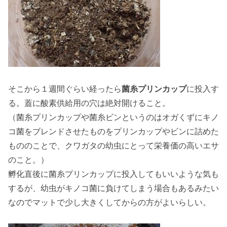
そこから１週間ぐらい経ったら
菌糸プリンカップ
に投入す
る。
蓋に酸素供給用の穴は絶対開けること。
（菌糸プリンカップや菌糸ビンというのはオガくずにキノ
コ菌をブレンドさせたものをプリンカップやビンに詰めた
もののことで、クワガタの幼虫にとって栄養価の高いエサ
のこと。）
孵化直後に菌糸プリンカップに投入してもいいような気も
するが、幼虫がキノコ菌に負けてしまう場合もあるみたい
なのでマットで少し大きくしてからの方がよいらしい。