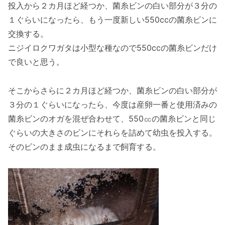
投入から２カ月ほど経つか、菌糸ビンの白い部分が３分の
１ぐらいになったら、もう一度新しい550ccの菌糸ビンに
交換する。
ニジイロクワガタは小型な種なので550ccの菌糸ビンだけ
で良いと思う。
そこからさらに２カ月ほど経つか、菌糸ビンの白い部分が
３分の１ぐらいになったら、今度は産卵一番と使用済みの
菌糸ビンのオガを混ぜ合わせて、550㏄の菌糸ビンと同じ
ぐらいの大きさのビンにそれらを詰めて幼虫を投入する。
そのビンのまま成虫になるまで飼育する。