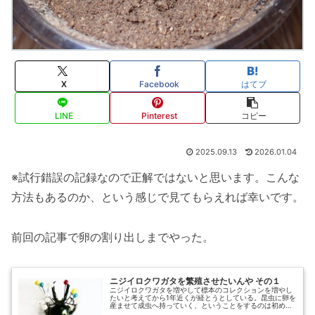
X
Facebook
はてブ
LINE
Pinterest
コピー
2025.09.13
2026.01.04
※試行錯誤の記録なので正解ではないと思います。こんな
方法もあるのか、という感じで見てもらえれば幸いです。
前回の記事で卵の割り出しまでやった。
ニジイロクワガタを繁殖させたいんや その１
ニジイロクワガタを増やして標本のコレクションを増やし
たいと考えてから1年近くが経とうとしている。昆虫に卵を
産ませて成虫へ持っていく、ということをするのは初めて
のことだったので、この１年間での試行錯誤を備忘録とし