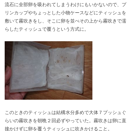
流石に全部卵を吸われてしまうわけにもいかないので、プ
リンカップやちょっとした小物ケースなどにティッシュを
敷いて霧吹きをし、そこに卵を並べその上から霧吹きで濡
らしたティッシュで覆うという方式に。
このときのティッシュは結構水分多めで大体７プッシュぐ
らいの霧吹きを朝晩２回必ずやっていた。霧吹きは卵に直
接かけずに卵を覆うティッシュに吹きかけること。