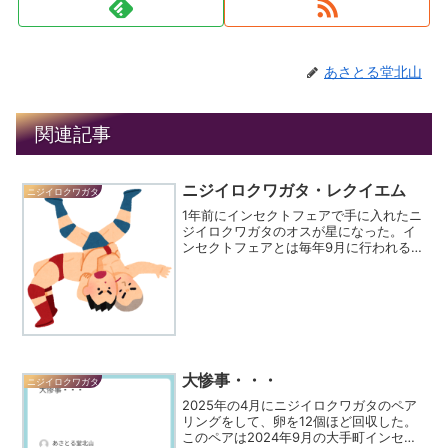
あさとる堂北山
関連記事
ニジイロクワガタ・レクイエム
ニジイロクワガタ
1年前にインセクトフェアで手に入れたニ
ジイロクワガタのオスが星になった。イ
ンセクトフェアとは毎年9月に行われる昆
虫好きのための大イベントである。そこ
でメスのペアと一緒に2000円という値段
で売られていた。サイズも54mmとまあ
まあ十分すぎる...
大惨事・・・
ニジイロクワガタ
2025年の4月にニジイロクワガタのペア
リングをして、卵を12個ほど回収した。
このペアは2024年9月の大手町インセク