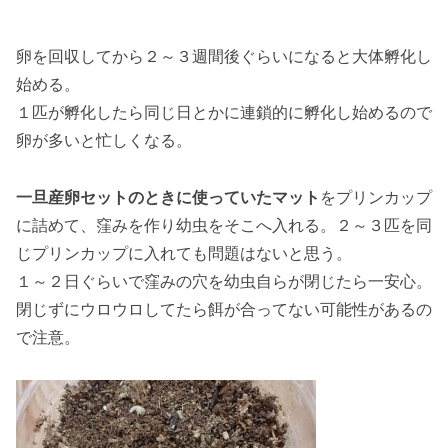
卵を回収してから２～３週間後ぐらいになると大体孵化し
始める。
１匹が孵化したら同じ日とかに連鎖的に孵化し始めるので
卵が多いと忙しくなる。
一旦産卵セットのときに使っていたマット
をプリンカップ
に詰めて、窪みを作り幼虫をそこへ入れる。２～３匹を同
じプリンカップに入れても問題はないと思う。
１～２日ぐらいで窪みの穴を幼虫自らが閉じたら一安心。
閉じずにウロウロしてたら餌が合ってない可能性があるの
で注意。