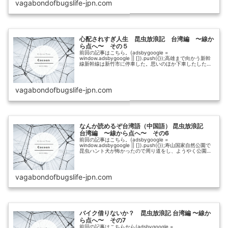
vagabondofbugslife-jpn.com
心配されすぎ人生 昆虫放浪記 台湾編 〜線か
ら点へ〜 その５
前回の記事はこちら。(adsbygoogle =
window.adsbygoogle || []).push({});高雄まで向かう新幹
線新幹線は新竹市に停車した。思いのほか下車したした人
が多く、僕の目の前の席が空いた。座れてよかった。コ...
vagabondofbugslife-jpn.com
なんか読めるぞ台湾語（中国語） 昆虫放浪記
台湾編 〜線から点へ〜 その6
前回の記事はこちら。(adsbygoogle =
window.adsbygoogle || []).push({});寿山国家自然公園で
昆虫ハント犬が怖かったので周り道をし、ようやく公園内
に入った。よくよく調べて見たら、高雄市には寿山国家...
vagabondofbugslife-jpn.com
バイク借りないか？ 昆虫放浪記 台湾編 〜線か
ら点へ〜 その7
前回の記事はこちらから(adsbygoogle =