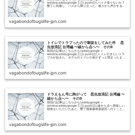
window.adsbygoogle || []).push({});バイク借りないか？
墾丁に到着し、バスから降り立った。後ろから声がする。
中国語で何か言っており分からないので無視した。英...
vagabondofbugslife-jpn.com
トイレでトラブったので筆談をしてみた件 昆
虫放浪記 台湾編 〜線から点へ〜 その8
前回の記事はこちらから(adsbygoogle =
window.adsbygoogle || []).push({});トイレ行きたいトラ
ブルが起きた。ホテルのトイレの扉がずっと閉まったまま
なのである。トイレは共同で、４カプセルルームごと...
vagabondofbugslife-jpn.com
ドラえもん号に跨がって 昆虫放浪記 台湾編 〜
線から点へ〜 その9
前回の記事はこちらから(adsbygoogle =
window.adsbygoogle || []).push({});線から点へ美味しい
朝食をいただいたあと、墾丁国家森林遊楽区へ行くことに
した。
vagabondofbugslife-jpn.com