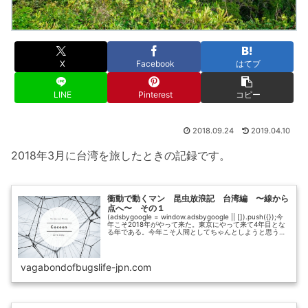
X
Facebook
はてブ
LINE
Pinterest
コピー
2018.09.24
2019.04.10
2018年3月に台湾を旅したときの記録です。
衝動で動くマン 昆虫放浪記 台湾編 〜線から
点へ〜 その１
(adsbygoogle = window.adsbygoogle || []).push({});今
年こそ2018年がやって来た。東京にやって来て4年目とな
る年である。今年こそ人間としてちゃんとしようと思う。
僕は神社でそう祈願した。（うろ...
vagabondofbugslife-jpn.com