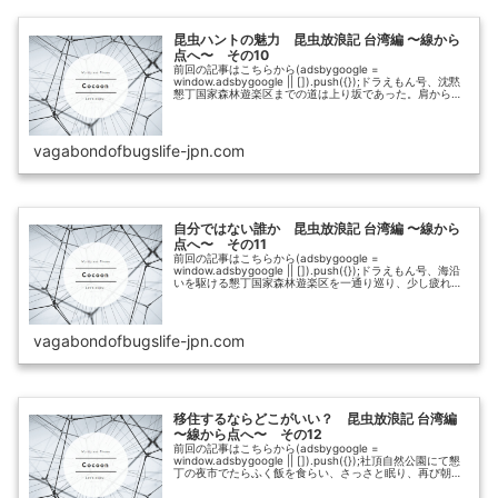
昆虫ハントの魅力 昆虫放浪記 台湾編 〜線から
点へ〜 その10
前回の記事はこちらから(adsbygoogle =
window.adsbygoogle || []).push({});ドラえもん号、沈黙
懇丁国家森林遊楽区までの道は上り坂であった。肩から下
げていた荷物が少々邪魔でどこか収納しようと思い、...
vagabondofbugslife-jpn.com
自分ではない誰か 昆虫放浪記 台湾編 〜線から
点へ〜 その11
前回の記事はこちらから(adsbygoogle =
window.adsbygoogle || []).push({});ドラえもん号、海沿
いを駆ける懇丁国家森林遊楽区を一通り巡り、少し疲れて
来たので退散。もと来た道をドラえもん号で戻ろうと...
vagabondofbugslife-jpn.com
移住するならどこがいい？ 昆虫放浪記 台湾編
〜線から点へ〜 その12
前回の記事はこちらから(adsbygoogle =
window.adsbygoogle || []).push({});社頂自然公園にて懇
丁の夜市でたらふく飯を食らい、さっさと眠り、再び朝を
迎えた。懇丁国家森林遊楽区のすぐ隣の社頂自然公園...