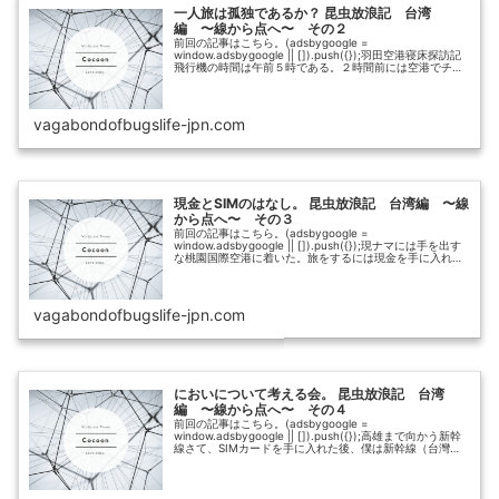
一人旅は孤独であるか？ 昆虫放浪記 台湾
編 〜線から点へ〜 その２
前回の記事はこちら。(adsbygoogle =
window.adsbygoogle || []).push({});羽田空港寝床探訪記
飛行機の時間は午前５時である。２時間前には空港でチェ
ックインをしなければならない。ということは３時には...
vagabondofbugslife-jpn.com
現金とSIMのはなし。 昆虫放浪記 台湾編 〜線
から点へ〜 その３
前回の記事はこちら。(adsbygoogle =
window.adsbygoogle || []).push({});現ナマには手を出す
な桃園国際空港に着いた。旅をするには現金を手に入れね
ばならぬ。ここでは、どのような方法で現金を手にする...
vagabondofbugslife-jpn.com
においについて考える会。 昆虫放浪記 台湾
編 〜線から点へ〜 その４
前回の記事はこちら。(adsbygoogle =
window.adsbygoogle || []).push({});高雄まで向かう新幹
線さて、SIMカードを手に入れた後、僕は新幹線（台灣高
鐵）で高雄へ向かうことにした。ほぼ徹夜状態でお腹...