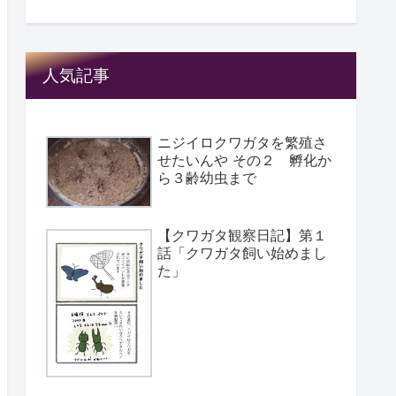
人気記事
ニジイロクワガタを繁殖さ
せたいんや その２ 孵化か
ら３齢幼虫まで
【クワガタ観察日記】第１
話「クワガタ飼い始めまし
た」