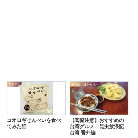
妻観察記
台湾編 線から点へ
コオロギせんべいを食べ
【閲覧注意】おすすめの
てみた話
台湾グルメ 昆虫放浪記
台湾 番外編