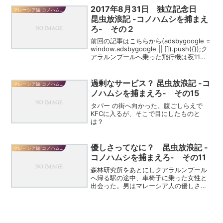
2017年8月31日 独立記念日
マレーシア編 コノハムシを捕まえろ
昆虫放浪記 -コノハムシを捕まえ
ろ- その２
前回の記事はこちらから(adsbygoogle =
window.adsbygoogle || []).push({});ク
アラルンプールへ乗った飛行機は夜11時
半羽田発で、クアラルンプール国際空港
（KLIA）に到着したのは現地時間で朝の
6...
過剰なサービス？ 昆虫放浪記 -コ
マレーシア編 コノハムシを捕まえろ
ノハムシを捕まえろ- その15
タパー の街へ向かった。腹ごしらえで
KFCに入るが、そこで目にしたものと
は？
優しさってなに？ 昆虫放浪記 -
マレーシア編 コノハムシを捕まえろ
コノハムシを捕まえろ- その11
森林研究所をあとにしクアラルンプール
へ帰る駅の途中、車椅子に乗った女性と
出会った。男はマレーシア人の優しさを
目の当たりにする。