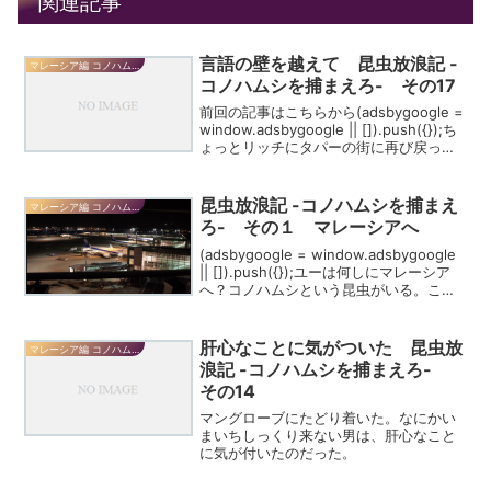
関連記事
言語の壁を越えて 昆虫放浪記 -
マレーシア編 コノハムシを捕まえろ
コノハムシを捕まえろ- その17
前回の記事はこちらから(adsbygoogle =
window.adsbygoogle || []).push({});ち
ょっとリッチにタパーの街に再び戻った
のは4時過ぎ。街へあと2キロほどのとこ
ろでバイクに乗ったオッさんが後ろ乗っ
てくか...
昆虫放浪記 -コノハムシを捕まえ
マレーシア編 コノハムシを捕まえろ
ろ- その１ マレーシアへ
(adsbygoogle = window.adsbygoogle
|| []).push({});ユーは何しにマレーシア
へ？コノハムシという昆虫がいる。この
画像のように木の葉そっくりの昆虫であ
る。僕は昔からこの昆虫に憧れを抱いて
いた。両親...
肝心なことに気がついた 昆虫放
マレーシア編 コノハムシを捕まえろ
浪記 -コノハムシを捕まえろ-
その14
マングローブにたどり着いた。なにかい
まいちしっくり来ない男は、肝心なこと
に気が付いたのだった。