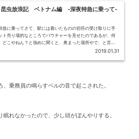
昆虫放浪記 ベトナム編 -深夜特急に乗って-
特急に乗ってさて、駅には着いたものの切符の受け取りに手
ット売り場的なところでバウチャーを見せたのであるが、何
。どこやねん？と強めに聞くと、奥まった場所やで、と言わ
2019.01.31
ろ、乗務員の鳴らすベルの音で起こされた。
り眠れなかったので、少し頭がぼんやりする。