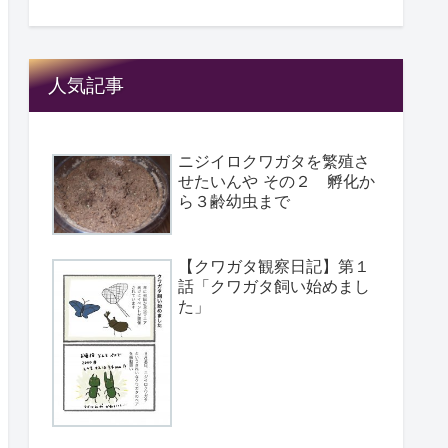
人気記事
ニジイロクワガタを繁殖さ
せたいんや その２ 孵化か
ら３齢幼虫まで
【クワガタ観察日記】第１
話「クワガタ飼い始めまし
た」